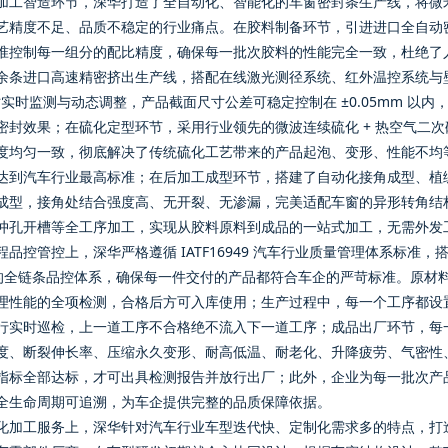
加工智造环节，深华打造了全自动化、智能化的车窗密封条生产线，将微
艺精度不足、品质不稳定的行业痛点。在胶料制备环节，引进进口全自动
准控制每一组分的配比精度，确保每一批次胶料的性能完全一致，杜绝了
余条进口高速精密挤出生产线，搭配在线激光测径系统、红外温控系统与
小时实时监测与动态调整，产品截面尺寸公差可稳定控制在 ±0.05mm 
密封效果；在硫化定型环节，采用行业领先的微波连续硫化 + 热空气二
度均匀一致，彻底解决了传统硫化工艺带来的产品起泡、变形、性能不均
达到汽车行业最高标准；在后加工成型环节，搭建了自动化接角成型、植
成型，接角处结合强度高、无开裂、无渗漏，完美适配车窗的异形转角结
冲孔开槽等全工序加工，实现从胶料原料到成品的一站式加工，无需外发
品控管控上，深华严格遵循 IATF16949 汽车行业质量管理体系标准，搭建了
 的全链条品控体系，确保每一件交付的产品都符合车企的严苛标准。原材
理性能的全项检测，合格后方可入库使用；生产过程中，每一个工序都设
行实时巡检，上一道工序不合格绝不流入下一道工序；成品出厂环节，每
度、断裂伸长率、压缩永久变形、耐高低温、耐老化、升降疲劳、气密性
指标全部达标，才可出具检测报告并放行出厂；此外，企业为每一批次产
全生命周期可追溯，为车企提供完整的品质保障依据。
化加工服务上，深华针对汽车行业车型迭代快、定制化需求多的特点，打