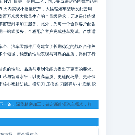
 NVH 目标、使用工况，同步完成密封条的截面结构
15 天内实现小批量试产，大幅缩短车型研发配套周
型百万米级大批量生产的全量级需求，无论是传统燃
车窗密封条加工服务。此外，为每一个合作客户配备
期一站式服务，全程配合客户完成整车测试、产线适
车企、汽车零部件厂商建立了长期稳定的战略合作关
多个领域，稳定的性能表现与可靠的品质，得到了行
封条的性能、品质与定制化能力提出了更高的要求。
工艺与智造水平，以更高品质、更适配场景、更环保
牢核心密封防线。
模切刀
压痕条
刀版弹垫
补底纸
胶
下一篇：
深华精密加工：锚定新能源汽车需求，打
造车窗密封条全链条智造解决方案
参展上海全印展布局华东市场，展会搭建合作