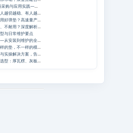
耐高温抗撕裂 TPE 材料采购与应用实践——深
为什么同款模切刀，有人越切越稳、有人越切
高速模切为什么一定要用好弹垫？高速量产下
模切刀频繁磨损、崩口、不耐用？深度解析损
型与日常维护要点
刀版弹垫的工艺密码——从安装到维护的全生
刀版弹垫排布技巧：同样的垫，不一样的模切
刀版弹垫高频故障排查与实操解决方案，告别
重载模切场景刀版弹垫选型：厚瓦楞、灰板加