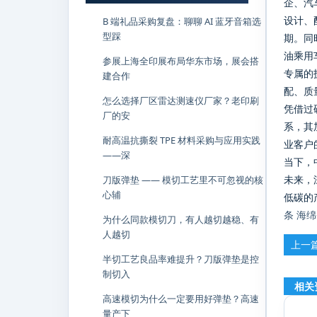
企、汽
设计、
B 端礼品采购复盘：聊聊 AI 蓝牙音箱选
型踩
期。同
油乘用
参展上海全印展布局华东市场，展会搭
专属的
建合作
配、质
怎么选择厂区雷达测速仪厂家？老印刷
凭借过
厂的安
系，其
耐高温抗撕裂 TPE 材料采购与应用实践
业客户
——深
当下，
未来，
刀版弹垫 —— 模切工艺里不可忽视的核
心辅
低碳的
条
海绵
为什么同款模切刀，有人越切越稳、有
人越切
上一
半切工艺良品率难提升？刀版弹垫是控
中国
制切入
相关
高速模切为什么一定要用好弹垫？高速
量产下