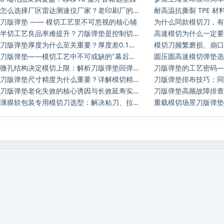
怎么选择厂区雷达测速仪厂家？老印刷厂的安
刀版弹垫 —— 模切工艺里不可忽视的核心辅
半切工艺良品率难提升？刀版弹垫是控制切入
刀版弹垫厚度为什么至关重要？厚度差0.1mm，
刀版弹垫——模切工艺中不可或缺的"幕后功臣
圆压圆高速模切弹垫选
微孔结构决定模切上限：解析刀版弹垫回弹与
刀版弹垫尺寸精度为什么重要？详解模切精度
刀版弹垫老化失效的核心诱因与长效延寿实操
薄膜软包装专用模切刀选型：解决粘刀、拉丝