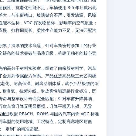
性、抗老化性能不足，车辆使用 3-5 年后就出现
差大，与车窗槽口、玻璃贴合不严，引发渗漏、风噪
能不达标，VOC 挥发物超标，影响车内空气质量；
应慢、打样周期长、柔性生产能力不足，无法匹配汽
积累了深厚的技术底蕴，针对车窗密封条加工的行业
全链条的技术突破与品质升级，构建了独有的核心竞
先的高分子材料实验室，组建了由橡胶材料学、汽车
了全系列专属配方体系。产品优选高品级三元乙丙橡
的抗老化、耐高低温、耐磨助剂体系，赋予产品极致的综
性能，耐臭氧、抗紫外线、耐盐雾性能远超行业标准，历
使用寿命与整车设计寿命完全匹配；针对车窗升降异响、
万次车窗升降无明显磨损，升降平顺无卡顿、无异
欧盟 REACH、ROHS 与国内汽车内饰 VOC 标准
同车型的使用地域、工况特点，定制高寒地区耐低
一定制” 的精准适配。