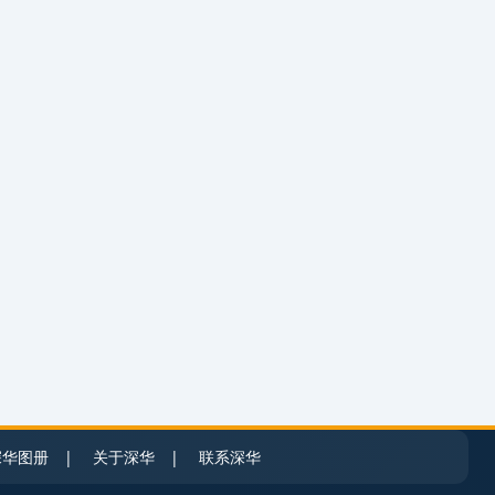
深华图册
|
关于深华
|
联系深华