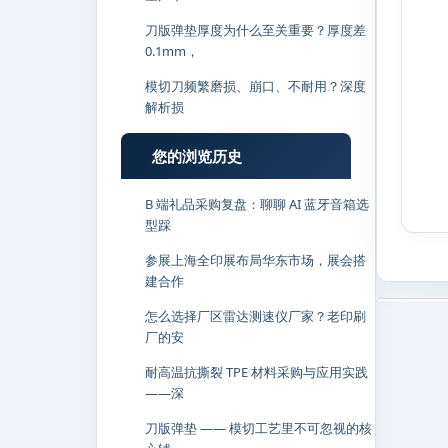
刀版弹垫厚度为什么至关重要？厚度差
0.1mm，
模切刀频繁磨损、崩口、不耐用？深度
解析损
您的浏览历史
B 端礼品采购复盘：聊聊 AI 蓝牙音箱选
型踩
参展上海全印展布局华东市场，展会搭
建合作
怎么选择厂区雷达测速仪厂家？老印刷
厂的安
耐高温抗撕裂 TPE 材料采购与应用实践
——深
刀版弹垫 —— 模切工艺里不可忽视的核