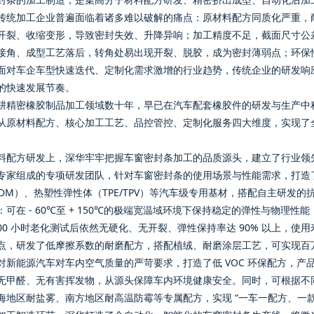
传统加工企业普遍面临着诸多难以破解的痛点：原材料配方同质化严重，耐候
开裂、收缩变形，导致密封失效、升降异响；加工精度不足，截面尺寸公
接角、成型工艺落后，转角处易出现开裂、脱胶，成为密封薄弱点；环保性
面对车企车型快速迭代、定制化需求激增的行业趋势，传统企业的研发响
的快速发展节奏。
耕精密橡胶制品加工领域数十年，早已在汽车配套橡胶件的研发与生产中
从原材料配方、核心加工工艺、品控管控、定制化服务四大维度，实现了
料配方研发上，深华牢牢把握车窗密封条加工的品质源头，建立了行业领
专家组成的专项研发团队，针对车窗密封条的使用场景与性能需求，打造
PDM）、热塑性弹性体（TPE/TPV）等汽车级专用基材，搭配自主研发
：可在 - 60℃至 + 150℃的极端宽温域环境下保持稳定的弹性与物理
0000 小时老化测试后依然无硬化、无开裂、弹性保持率达 90% 以上，
点，研发了低摩擦系数的耐磨配方，搭配植绒、耐磨涂层工艺，可实现百
对新能源汽车对车内空气质量的严苛要求，打造了低 VOC 环保配方，产品通过
无甲醛、无有害挥发物，从源头保障车内环境健康安全。同时，可根据不
海地区耐盐雾、南方地区耐高温防霉等专属配方，实现 “一车一配方、一款