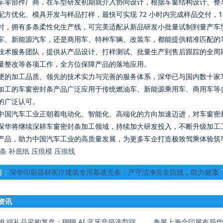
车零部件厂商，在车型研发初期就介入协同设计，根据车窗结构设计、整车
配方优化、模具开发与样品打样，最快可实现 72 小时内完成样品交付，
时，拥有多条柔性化生产线，可完美适配从新品研发小批量试制到量产车
车、新能源汽车，还是商用车、特种车辆、改装车，都能提供精准匹配的
技术服务团队，提供从产品设计、打样测试、批量生产到售后跟踪的全周
量整改等各项工作，全方位保障产品的落地应用。
硬的加工品质、领先的技术实力与完善的服务体系，深华已与国内数十家
加工的车窗密封条产品广泛应用于传统燃油车、新能源乘用车、商用车等
的广泛认可。
中国汽车工业正朝着电动化、智能化、高端化的方向加速迈进，对车窗密
深华将继续深耕车窗密封条加工领域，持续加大研发投入，不断升级加工
产品，助力中国汽车工业的高质量发展，为更多车企打造极致驾乘体验筑
条
补底纸
压痕模
压痕线
篇：
深华印刷器材医疗建筑专用幕墙充条：严守洁净安全防线，助力健康
医疗基建升级
资讯
B 端礼品采购复盘：聊聊 AI 蓝牙音箱选型踩