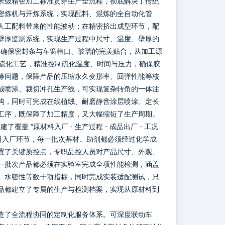
米级精密加工标准贯穿生产全流程，彻底解决了传统
密炼机与开炼系统，实现配料、混炼的全自动化管
人工配料带来的性能波动；在精密挤出成型环节，配
壁厚监测系统，实现生产过程中尺寸、温度、壁厚的
以内，确保密封条与车窗槽口、玻璃的完美贴合，从加工源
次硫化工艺，精准控制硫化温度、时间与压力，确保胶
等问题，保障产品的压缩永久变形率、回弹性能等核
绒喷涂、裁切冲孔生产线，可实现复杂转角的一体注
构，同时可完成在线植绒、耐磨静音涂层喷涂、定长
工序，既保障了加工精度，又大幅缩短了生产周期。
覆盖 “原材料入厂 - 生产过程 - 成品出厂 - 工况
料入厂环节，每一批次基材、助剂都必须经过化学成
置了关键质控点，专职品控人员对产品尺寸、外观、
一批次产品都必须在实验室完成全项性能检测，涵盖
、水密性等数十项指标，同时完成实装适配测试，只
品都建立了专属的生产与检测档案，实现从原材料到
造了全流程协同的定制化服务体系。可深度联动车