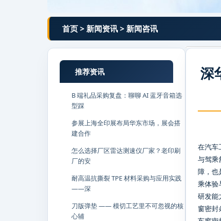
首页
>
新闻资讯
>
新闻咨讯
深
推荐资讯
B 端礼品采购复盘：聊聊 AI 蓝牙音箱选
型踩
参展上海全印展布局华东市场，展会搭
建合作
在汽车
怎么选择厂区雷达测速仪厂家？老印刷
与驾乘
厂的安
障，也
耐高温抗撕裂 TPE 材料采购与应用实践
乘体验
——深
研发能
刀版弹垫 —— 模切工艺里不可忽视的核
窗密封
心辅
车窗密