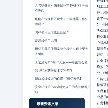
在核心
无气味健康不伤手鼠标垫EVA材料 中高
加工工
档理想
控，精
备了十
刚刚在深圳特区发生了一场地震，你知
道吗？
24 
头保障
怎样使用压痕线反压线？
料交联
反压线使用说明
心指标
塑接角
模切刀具的使用是整个模切过程中至为
关键的
裁切、
在全流程
工艺流程 DIY制作刀版——看图就会做
模拟”
深华印刷获得技术专利多项
分、物
撕口虚线设计的作用 【模切资讯】
性能进
拉伸强
安全环保的EVA材料为孩子的成长保驾护
有所有
航
成品的
在定制
最新资讯文章