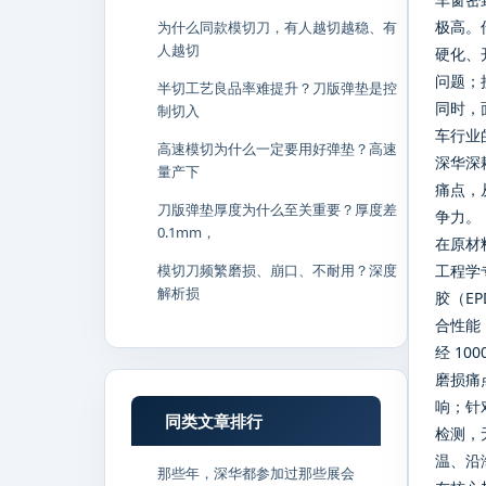
极高。
为什么同款模切刀，有人越切越稳、有
人越切
硬化、
问题；
半切工艺良品率难提升？刀版弹垫是控
同时，
制切入
车行业
高速模切为什么一定要用好弹垫？高速
深华深
量产下
痛点，
刀版弹垫厚度为什么至关重要？厚度差
争力。
0.1mm，
在原材
模切刀频繁磨损、崩口、不耐用？深度
工程学
解析损
胶（E
合性能
经 1
磨损痛
响；针
同类文章排行
检测，
温、沿
那些年，深华都参加过那些展会