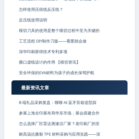
怎样使用压痕线反压线？
反压线使用说明
模切刀具的使用是整个模切过程中至为关键的
工艺流程 DIY制作刀版——看图就会做
深华印刷获得技术专利多项
撕口虚线设计的作用 【模切资讯】
安全环保的EVA材料为孩子的成长保驾护航
最新资讯文章
B 端礼品采购复盘：聊聊 AI 蓝牙音箱选型踩
参展上海全印展布局华东市场，展会搭建合作
怎么选择厂区雷达测速仪厂家？老印刷厂的安
耐高温抗撕裂 TPE 材料采购与应用实践——深