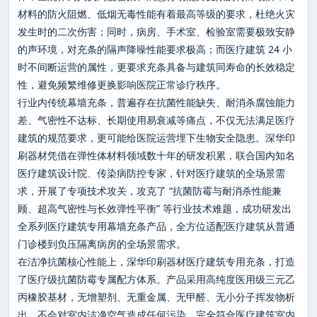
材料的防火阻燃、低烟无毒性能有着最高等级的要求，杜绝火灾
发生时的二次伤害；同时，病房、手术室、检验室需要极致安静
的声环境，对充条的隔声降噪性能要求极高；而医疗建筑 24 小
时不间断运营的属性，更要求充条具备与建筑同寿命的长效稳定
性，避免频繁维修更换影响医院正常诊疗秩序。
行业内传统幕墙充条，普遍存在抗菌性能缺失、耐消杀腐蚀能力
差、气密性不达标、长期使用易衰减等痛点，不仅无法满足医疗
建筑的规范要求，更可能给医院运营埋下生物安全隐患。深华印
刷器材凭借在弹性体材料领域数十年的研发积累，联合国内知名
医疗建筑设计院、传染病防控专家，针对医疗建筑的全场景需
求，开展了专项技术攻关，攻克了 “抗菌防霉与耐消杀性能兼
顾、超高气密性与长效弹性平衡” 等行业技术难题，成功研发出
全系列医疗建筑专用幕墙充条产品，全方位适配医疗建筑从普通
门诊楼到负压隔离病房的全场景需求。
在洁净抗菌核心性能上，深华印刷器材医疗建筑专用充条，打造
了医疗级抗菌防霉专属配方体系。产品采用高纯度医用级三元乙
丙橡胶基材，无增塑剂、无重金属、无甲醛、无小分子挥发物析
出，不会对室内洁净空气造成任何污染，完全符合医疗建筑室内