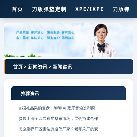
首页
刀版弹垫定制
XPE/IXPE
刀版弹垫
压痕线
胶
胶条
钢孔
锯条
首页
>
新闻资讯
>
新闻咨讯
推荐资讯
B 端礼品采购复盘：聊聊 AI 蓝牙音箱选型踩
参展上海全印展布局华东市场，展会搭建合作
怎么选择厂区雷达测速仪厂家？老印刷厂的安