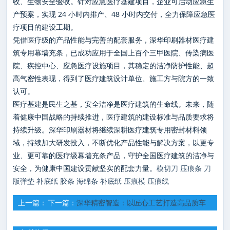
收、生物安全验收。针对应急医疗基建项目，企业可启动应急生
产预案，实现 24 小时内排产、48 小时内交付，全力保障应急医
疗项目的建设工期。
凭借医疗级的产品性能与完善的配套服务，深华印刷器材医疗建
筑专用幕墙充条，已成功应用于全国上百个三甲医院、传染病医
院、疾控中心、应急医疗设施项目，其稳定的洁净防护性能、超
高气密性表现，得到了医疗建筑设计单位、施工方与院方的一致
认可。
医疗基建是民生之基，安全洁净是医疗建筑的生命线。未来，随
着健康中国战略的持续推进，医疗建筑的建设标准与品质要求将
持续升级。深华印刷器材将继续深耕医疗建筑专用密封材料领
域，持续加大研发投入，不断优化产品性能与解决方案，以更专
业、更可靠的医疗级幕墙充条产品，守护全国医疗建筑的洁净与
安全，为健康中国建设贡献坚实的配套力量。
模切刀
压痕条
刀
版弹垫
补底纸
胶条
海绵条
补底纸
压痕模
压痕线
上一篇：
下一篇：
深华精密智造：以匠心工艺打造高品质车
深华印刷器材 BIPV 专用幕墙充条：赋能光伏建筑一体化，筑
窗密封条加工全链条解决方案