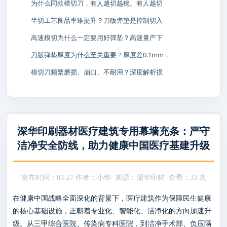
为什么同款模切刀，有人越切越稳、有人越切
半切工艺良品率难提升？刀版弹垫是控制切入
高速模切为什么一定要用好弹垫？高速量产下
刀版弹垫厚度为什么至关重要？厚度差0.1mm，
模切刀频繁磨损、崩口、不耐用？深度解析损
深华印刷器材医疗建筑专用幕墙充条：严守
洁净安全防线，助力健康中国医疗基建升级
发布时间：03-27 作者：小华 来源：深华印材 查看：
33 次
在健康中国战略全面深化的背景下，医疗建筑作为保障民生健康
的核心基础设施，正朝着专业化、智能化、洁净化的方向加速升
级。从三甲综合医院、传染病专科医院，到洁净手术部、负压隔