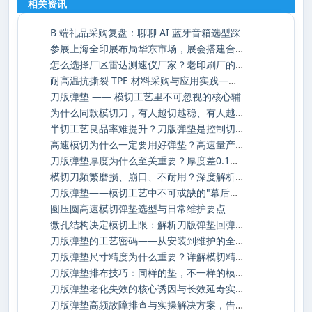
相关资讯
牢双碳时代建筑发电密封防线
B 端礼品采购复盘：聊聊 AI 蓝牙音箱选型踩
参展上海全印展布局华东市场，展会搭建合作
怎么选择厂区雷达测速仪厂家？老印刷厂的安
耐高温抗撕裂 TPE 材料采购与应用实践——深
刀版弹垫 —— 模切工艺里不可忽视的核心辅
为什么同款模切刀，有人越切越稳、有人越切
半切工艺良品率难提升？刀版弹垫是控制切入
高速模切为什么一定要用好弹垫？高速量产下
刀版弹垫厚度为什么至关重要？厚度差0.1mm，
模切刀频繁磨损、崩口、不耐用？深度解析损
刀版弹垫——模切工艺中不可或缺的"幕后功臣
圆压圆高速模切弹垫选型与日常维护要点
微孔结构决定模切上限：解析刀版弹垫回弹与
刀版弹垫的工艺密码——从安装到维护的全生
刀版弹垫尺寸精度为什么重要？详解模切精度
刀版弹垫排布技巧：同样的垫，不一样的模切
刀版弹垫老化失效的核心诱因与长效延寿实操
刀版弹垫高频故障排查与实操解决方案，告别