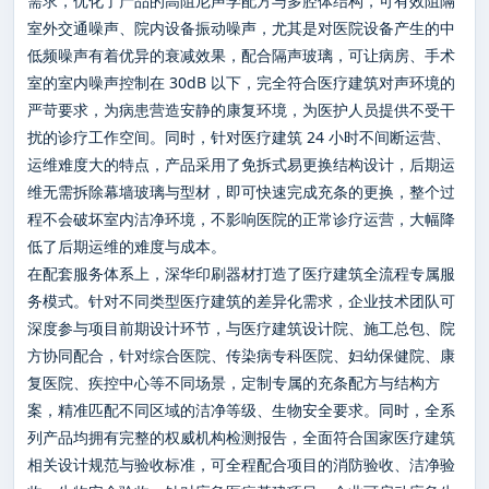
需求，优化了产品的高阻尼声学配方与多腔体结构，可有效阻隔
室外交通噪声、院内设备振动噪声，尤其是对医院设备产生的中
低频噪声有着优异的衰减效果，配合隔声玻璃，可让病房、手术
室的室内噪声控制在 30dB 以下，完全符合医疗建筑对声环境的
严苛要求，为病患营造安静的康复环境，为医护人员提供不受干
扰的诊疗工作空间。同时，针对医疗建筑 24 小时不间断运营、
运维难度大的特点，产品采用了免拆式易更换结构设计，后期运
维无需拆除幕墙玻璃与型材，即可快速完成充条的更换，整个过
程不会破坏室内洁净环境，不影响医院的正常诊疗运营，大幅降
低了后期运维的难度与成本。
在配套服务体系上，深华印刷器材打造了医疗建筑全流程专属服
务模式。针对不同类型医疗建筑的差异化需求，企业技术团队可
深度参与项目前期设计环节，与医疗建筑设计院、施工总包、院
方协同配合，针对综合医院、传染病专科医院、妇幼保健院、康
复医院、疾控中心等不同场景，定制专属的充条配方与结构方
案，精准匹配不同区域的洁净等级、生物安全要求。同时，全系
列产品均拥有完整的权威机构检测报告，全面符合国家医疗建筑
相关设计规范与验收标准，可全程配合项目的消防验收、洁净验