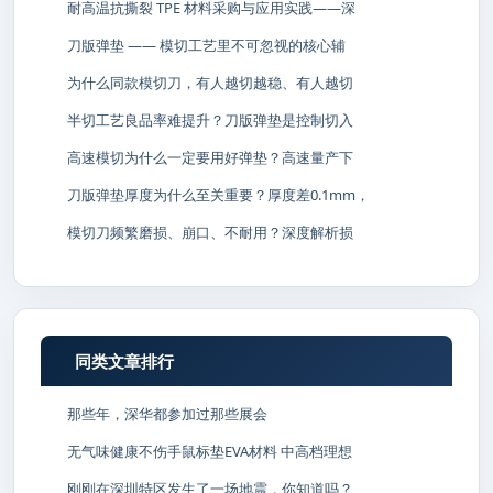
耐高温抗撕裂 TPE 材料采购与应用实践——深
刀版弹垫 —— 模切工艺里不可忽视的核心辅
为什么同款模切刀，有人越切越稳、有人越切
半切工艺良品率难提升？刀版弹垫是控制切入
高速模切为什么一定要用好弹垫？高速量产下
刀版弹垫厚度为什么至关重要？厚度差0.1mm，
模切刀频繁磨损、崩口、不耐用？深度解析损
同类文章排行
那些年，深华都参加过那些展会
无气味健康不伤手鼠标垫EVA材料 中高档理想
刚刚在深圳特区发生了一场地震，你知道吗？