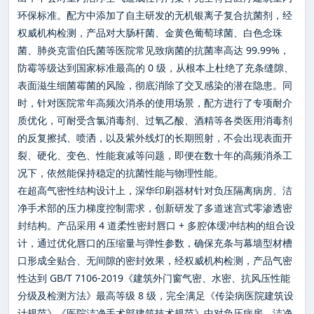
环保标准。配方中添加了自主研发的无机银离子复合抗菌剂，经
权威机构检测，产品对大肠杆菌、金黄色葡萄球菌、白色念珠
菌、肺炎克雷伯氏菌等医院常见致病菌的抗菌率高达 99.99%，
防霉等级达到国家标准最高的 0 级，从根本上杜绝了充条缝隙、
表面滋生细菌霉菌的风险，彻底消除了交叉感染的潜在隐患。同
时，针对医院常年高频次消杀的使用场景，配方进行了专项耐介
质优化，可耐受含氯消毒剂、过氧乙酸、酒精等各类医用消毒剂
的反复擦拭、喷洒，以及紫外线灯的长期照射，不会出现表面开
裂、硬化、变色、性能衰减等问题，即便在数十年的高频消杀工
况下，依然能保持稳定的抗菌性能与物理性能。
在超高气密性结构设计上，深华印刷器材针对负压隔离病房、洁
净手术部的压力梯度控制需求，创新研发了多道迷宫式零渗透密
封结构。产品采用 4 道柔性密封唇口 + 多腔体缓冲结构的组合设
计，通过优化唇口的压缩量与弹性参数，确保充条与幕墙型材槽
口形成全贴合、无间隙的密封效果，经权威机构检测，产品气密
性达到 GB/T 7106-2019《建筑外门窗气密、水密、抗风压性能
分级及检测方法》最高等级 8 级，完全满足《传染病医院建筑设
计规范》《医院洁净手术部建筑技术规范》中对负压病房、洁净