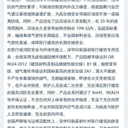
区的气密性要求，可精准控制室内外压力梯度，彻底阻断污染空
气通过幕墙缝隙渗透扩散，为高生物安全等级区域筑牢第一道隔
离防线。同时，产品优化了抗压缩永久变形配方，在 25 年的使
用周期内，压缩永久变形率始终控制在 10% 以内，远超国标要
求，确保幕墙气密性长期稳定，不会因材料老化、压缩变形出现
气密性衰减，保障医疗建筑的长期生物安全。
在医疗级消防安全与环保性能上，深华印刷器材医疗建筑专用充
条，全面采用无卤低烟阻燃环保配方。产品阻燃等级达到 GB
8624-2012《建筑材料及制品燃烧性能分级》B1 级，烟密度等
级、烟气毒性等级达到国标最高的准安全级 ZA1，遇火不燃烧、
不产生有毒腐蚀性烟气、无熔融滴落物，即便在火灾突发情况
下，也不会对病患、医护人员造成二次伤害，完全满足医疗建筑
的最高消防安全要求。同时，产品全系列通过了 RoHS、REACH
等环保认证，不含任何对人体有害的化学物质，常温下无任何挥
发性有机物释放，不会对医院室内空气造成污染，为病患与医护
人员营造健康、安全的室内环境。
在隔声降噪与运维适配性上，深华印刷器材针对医疗建筑的静音