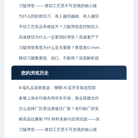
刀版弹垫 —— 模切工艺里不可忽视的核心辅
为什么同款模切刀，有人越切越稳、有人越切
半切工艺良品率难提升？刀版弹垫是控制切入
高速模切为什么一定要用好弹垫？高速量产下
刀版弹垫厚度为什么至关重要？厚度差0.1mm，
模切刀频繁磨损、崩口、不耐用？深度解析损
您的浏览历史
B 端礼品采购复盘：聊聊 AI 蓝牙音箱选型踩
参展上海全印展布局华东市场，展会搭建合作
怎么选择厂区雷达测速仪厂家？老印刷厂的安
耐高温抗撕裂 TPE 材料采购与应用实践——深
刀版弹垫 —— 模切工艺里不可忽视的核心辅