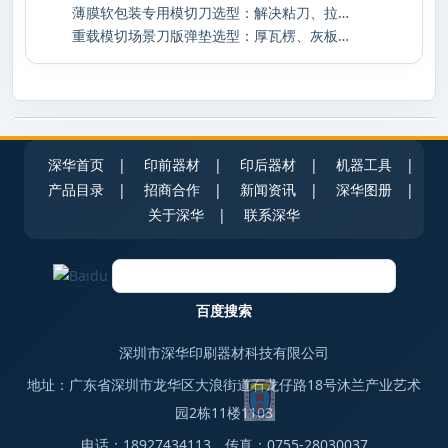
薄膜软包装专用模切刀选型：解决粘刀、拉丝
重载模切场景刀版弹垫选型：厚瓦楞、灰板加
深华首页
|
印前器材
|
印后器材
|
机器工具
|
产品目录
|
招商合作
|
新闻资讯
|
深华图册
|
关于深华
|
联系深华
深圳市深华印刷器材科技有限公司
地址：广东省深圳市龙华区大浪街道石龙仔路18号沐兰产业艺术
园2栋11楼1103
电话：18927434113 传真：0755-28030037