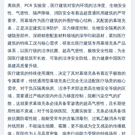
离病房、PCR 实验室，医疗建筑对室内环境的洁净度、生物安全
性、气密性、隔声降噪、消防安全有着远超普通民用建筑的严苛
要求。而幕墙作为医疗建筑的外围护核心结构，其配套的幕墙充
条，正是决定建筑洁净防护、压力梯度控制、生物安全隔离的关
键隐形部件。深耕精密配套材料领域的深华印刷器材，紧扣医疗
建筑的特殊工况与核心需求，研发出医疗建筑专用幕墙充条产品
体系，以医疗级的洁净抗菌、超高气密性、极致安全性能，为全
国医疗建筑筑牢长效、可靠的洁净安全防线，助力健康中国医疗
基建高质量升级。
医疗建筑的特殊使用属性，决定了其对幕墙充条有着近乎极致的
专属要求，传统通用型幕墙充条已完全无法适配医疗场景的核心
需求。对于负压隔离病房、洁净手术部这类高生物安全等级的区
域，需要通过严格的室内外压力梯度控制，阻断污染空气的扩
散，这就要求幕墙充条必须具备零渗透的超高气密性，且长期使
用性能不衰减；对于传染病医院、无菌实验室，充条必须具备强
效抗菌防霉性能，能耐受常年的含氯消毒剂、过氧乙酸消杀与紫
外线照射，不能滋生细菌、霉菌，更不能成为交叉感染的传播载
体；医院作为人员高度密集、病患行动能力受限的特殊场所，对