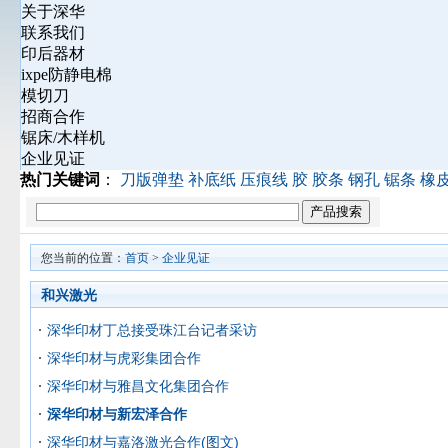
关于深华
联系我们
印后器材
ixpe防静电棉
模切刀
招商合作
锯床/木样机
企业见证
热门关键词
：
刀版弹垫
补底纸
压痕线
胶
胶条
钢孔
锯条
橡
您当前的位置：
首页
>
企业见证
和兴激光
深华印材丁总接受珠江台记者采访
深华印材与虎彩集团合作
深华印材与雅昌文化集团合作
深华印材与新宏泽合作
深华印材与嘉洛激光合作(图文)