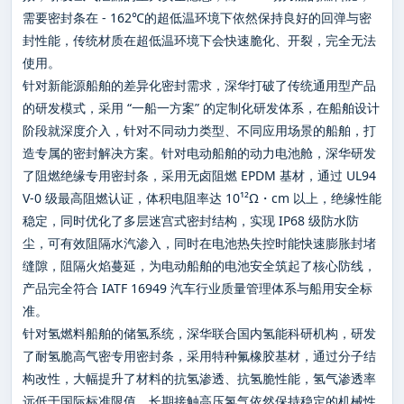
需要密封条在 - 162℃的超低温环境下依然保持良好的回弹与密
封性能，传统材质在超低温环境下会快速脆化、开裂，完全无法
使用。
针对新能源船舶的差异化密封需求，深华打破了传统通用型产品
的研发模式，采用 “一船一方案” 的定制化研发体系，在船舶设计
阶段就深度介入，针对不同动力类型、不同应用场景的船舶，打
造专属的密封解决方案。针对电动船舶的动力电池舱，深华研发
了阻燃绝缘专用密封条，采用无卤阻燃 EPDM 基材，通过 UL94
V-0 级最高阻燃认证，体积电阻率达 10¹²Ω・cm 以上，绝缘性能
稳定，同时优化了多层迷宫式密封结构，实现 IP68 级防水防
尘，可有效阻隔水汽渗入，同时在电池热失控时能快速膨胀封堵
缝隙，阻隔火焰蔓延，为电动船舶的电池安全筑起了核心防线，
产品完全符合 IATF 16949 汽车行业质量管理体系与船用安全标
准。
针对氢燃料船舶的储氢系统，深华联合国内氢能科研机构，研发
了耐氢脆高气密专用密封条，采用特种氟橡胶基材，通过分子结
构改性，大幅提升了材料的抗氢渗透、抗氢脆性能，氢气渗透率
远低于国际标准限值，长期接触高压氢气依然保持稳定的机械性