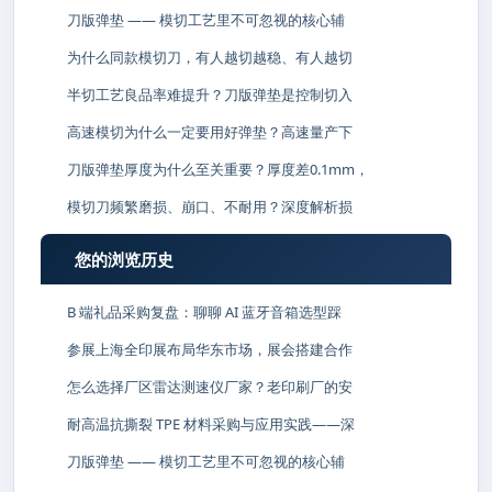
刀版弹垫 —— 模切工艺里不可忽视的核心辅
为什么同款模切刀，有人越切越稳、有人越切
半切工艺良品率难提升？刀版弹垫是控制切入
高速模切为什么一定要用好弹垫？高速量产下
刀版弹垫厚度为什么至关重要？厚度差0.1mm，
模切刀频繁磨损、崩口、不耐用？深度解析损
您的浏览历史
B 端礼品采购复盘：聊聊 AI 蓝牙音箱选型踩
参展上海全印展布局华东市场，展会搭建合作
怎么选择厂区雷达测速仪厂家？老印刷厂的安
耐高温抗撕裂 TPE 材料采购与应用实践——深
刀版弹垫 —— 模切工艺里不可忽视的核心辅