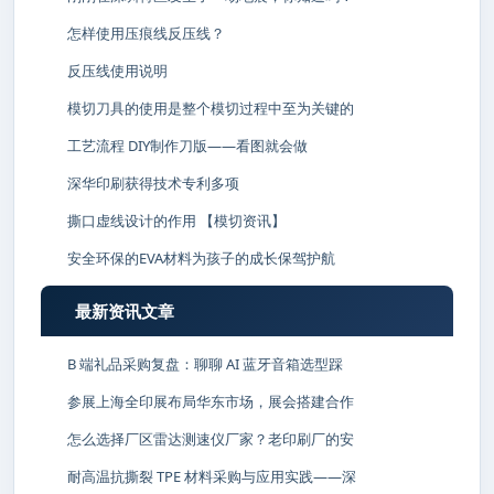
怎样使用压痕线反压线？
反压线使用说明
模切刀具的使用是整个模切过程中至为关键的
工艺流程 DIY制作刀版——看图就会做
深华印刷获得技术专利多项
撕口虚线设计的作用 【模切资讯】
安全环保的EVA材料为孩子的成长保驾护航
最新资讯文章
B 端礼品采购复盘：聊聊 AI 蓝牙音箱选型踩
参展上海全印展布局华东市场，展会搭建合作
怎么选择厂区雷达测速仪厂家？老印刷厂的安
耐高温抗撕裂 TPE 材料采购与应用实践——深