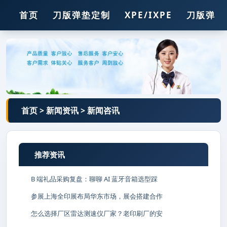
首页
刀版弹垫定制
XPE/IXPE
刀版弹垫
压痕线
胶
胶条
钢孔
锯条
首页
>
新闻资讯
>
新闻咨讯
推荐资讯
B 端礼品采购复盘：聊聊 AI 蓝牙音箱选型踩
参展上海全印展布局华东市场，展会搭建合作
怎么选择厂区雷达测速仪厂家？老印刷厂的安