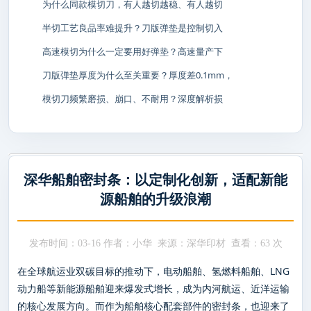
为什么同款模切刀，有人越切越稳、有人越切
半切工艺良品率难提升？刀版弹垫是控制切入
高速模切为什么一定要用好弹垫？高速量产下
刀版弹垫厚度为什么至关重要？厚度差0.1mm，
模切刀频繁磨损、崩口、不耐用？深度解析损
深华船舶密封条：以定制化创新，适配新能
源船舶的升级浪潮
发布时间：03-16 作者：小华 来源：深华印材 查看：
63 次
在全球航运业双碳目标的推动下，电动船舶、氢燃料船舶、LNG
动力船等新能源船舶迎来爆发式增长，成为内河航运、近洋运输
的核心发展方向。而作为船舶核心配套部件的密封条，也迎来了