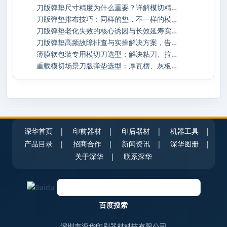
刀版弹垫尺寸精度为什么重要？详解模切精度
刀版弹垫排布技巧：同样的垫，不一样的模切
刀版弹垫老化失效的核心诱因与长效延寿实操
刀版弹垫高频故障排查与实操解决方案，告别
薄膜软包装专用模切刀选型：解决粘刀、拉丝
重载模切场景刀版弹垫选型：厚瓦楞、灰板加
深华首页
|
印前器材
|
印后器材
|
机器工具
|
产品目录
|
招商合作
|
新闻资讯
|
深华图册
|
关于深华
|
联系深华
深圳市深华印刷器材科技有限公司