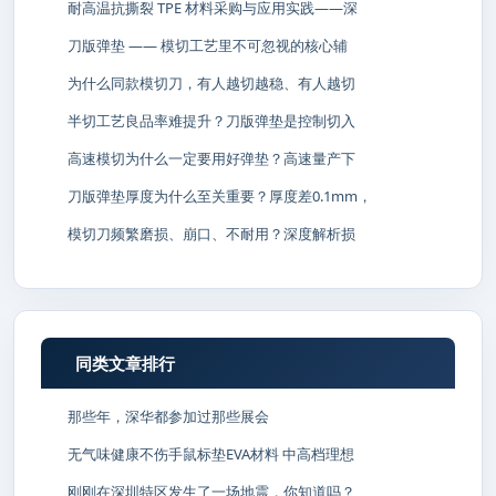
耐高温抗撕裂 TPE 材料采购与应用实践——深
刀版弹垫 —— 模切工艺里不可忽视的核心辅
为什么同款模切刀，有人越切越稳、有人越切
半切工艺良品率难提升？刀版弹垫是控制切入
高速模切为什么一定要用好弹垫？高速量产下
刀版弹垫厚度为什么至关重要？厚度差0.1mm，
模切刀频繁磨损、崩口、不耐用？深度解析损
同类文章排行
那些年，深华都参加过那些展会
无气味健康不伤手鼠标垫EVA材料 中高档理想
刚刚在深圳特区发生了一场地震，你知道吗？