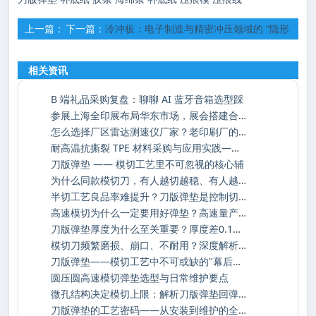
上一篇：
下一篇：
冷冲板：电子制造与精密冲压领域的 “隐形
深华船舶密封条：以极致耐候，筑牢远洋航运的安全防线
基石”
相关资讯
B 端礼品采购复盘：聊聊 AI 蓝牙音箱选型踩
参展上海全印展布局华东市场，展会搭建合作
怎么选择厂区雷达测速仪厂家？老印刷厂的安
耐高温抗撕裂 TPE 材料采购与应用实践——深
刀版弹垫 —— 模切工艺里不可忽视的核心辅
为什么同款模切刀，有人越切越稳、有人越切
半切工艺良品率难提升？刀版弹垫是控制切入
高速模切为什么一定要用好弹垫？高速量产下
刀版弹垫厚度为什么至关重要？厚度差0.1mm，
模切刀频繁磨损、崩口、不耐用？深度解析损
刀版弹垫——模切工艺中不可或缺的"幕后功臣
圆压圆高速模切弹垫选型与日常维护要点
微孔结构决定模切上限：解析刀版弹垫回弹与
刀版弹垫的工艺密码——从安装到维护的全生