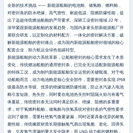
全新的技术挑战 —— 新能源船舶的电池舱、储氢舱、燃料舱，
对密封条的防水绝缘、高气密性、耐超低温、阻燃防爆性能，提
出了远超传统燃油船舶的严苛要求。深耕工业密封领域 22 年，
深华紧跟新能源船舶的发展趋势，与国内多家头部新能源船厂开
展联合研发，以定制化的材料配方、一体化的密封解决方案，破
解新能源船舶的密封痛点，成为国内新能源船舶密封领域的核心
配套企业，助力航运业绿色低碳转型。
新能源船舶的动力系统革新，让船舶密封的核心需求发生了本质
变化，传统燃油船舶的通用密封条，已完全无法适配新能源船舶
的特殊工况，成为制约新能源船舶安全运营的关键瓶颈。对于电
动船舶而言，动力电池舱是核心安全部件，需要密封条实现 IP68
级最高防水等级、优异的绝缘阻燃防爆性能，防止水汽渗入电池
舱引发短路、热失控，同时要在电池热失控时阻隔火焰与有毒气
体蔓延，传统密封条无法同时满足防水、绝缘、阻燃的多重要
求；对于氢燃料船舶，储氢舱与供氢系统对密封条的气密性要求
达到了极致，需要杜绝氢气微量渗漏，同时还要具备优异的耐氢
脆性能，传统橡胶材质长期接触氢气易出现氢脆、老化、回弹失
效，引发氢气泄漏的重大安全隐患；而 LNG 动力船的燃料舱，