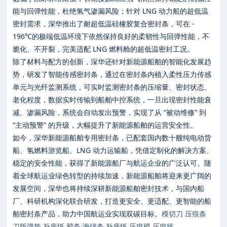
能与回弹性能，杜绝氢气渗漏风险；针对 LNG 动力船的超低温
密封需求，深华推出了耐超低温硅橡胶复合密封条，可在 -
196℃的极端低温环境下依然保持良好的柔韧性与回弹性能，不
脆化、不开裂，完美适配 LNG 燃料舱的超低温密封工况。
除了材料与配方的创新，深华还针对新能源船舶的智能化发展趋
势，研发了智能传感密封条，通过在密封条内植入柔性压力传感
单元与光纤监测系统，可实时监测密封条的压缩量、密封状态、
老化程度，数据实时传输到船舶中控系统，一旦出现密封性能衰
减、渗漏风险，系统会自动发出预警，实现了从 “被动维修” 到
“主动预警” 的升级，大幅提升了新能源船舶的运营安全性。
如今，深华新能源船舶专用密封条，已配套国内数十艘纯电动货
船、氢燃料游览船、LNG 动力运输船，凭借定制化的解决方案、
稳定的安全性能，获得了新能源船厂与航运企业的广泛认可。随
着全球航运业绿色转型的持续加速，新能源船舶将迎来更广阔的
发展空间，深华也将持续深耕新能源船舶密封技术，与国内船
厂、科研机构深化联合研发，打造更安全、更适配、更智能的船
舶密封条产品，助力中国航运业实现双碳目标。
模切刀
压痕条
刀版弹垫
补底纸
胶条
海绵条
补底纸
压痕模
压痕线