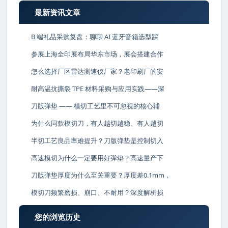
最新资讯文章
B 端礼品采购复盘：聊聊 AI 蓝牙音箱选型踩
参展上海全印展布局华东市场，展会搭建合作
怎么选择厂区雷达测速仪厂家？老印刷厂的安
耐高温抗撕裂 TPE 材料采购与应用实践——深
刀版弹垫 —— 模切工艺里不可忽视的核心辅
为什么同款模切刀，有人越切越稳、有人越切
半切工艺良品率难提升？刀版弹垫是控制切入
高速模切为什么一定要用好弹垫？高速量产下
刀版弹垫厚度为什么至关重要？厚度差0.1mm，
模切刀频繁磨损、崩口、不耐用？深度解析损
您的浏览历史