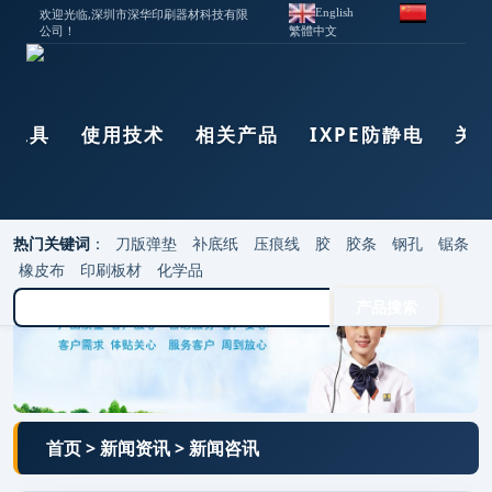
欢迎光临,深圳市深华印刷器材科技有限
English
公司！
繁體中文
器工具
使用技术
相关产品
IXPE防静电
关
热门关键词
：
刀版弹垫
补底纸
压痕线
胶
胶条
钢孔
锯条
橡皮布
印刷板材
化学品
首页
>
新闻资讯
>
新闻咨讯