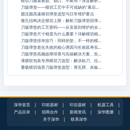
模切刀频繁磨损、崩口、不耐用？深度解析损
刀版弹垫——模切工艺中不可或缺的"幕后功臣
圆压圆高速模切弹垫选型与日常维护要点
微孔结构决定模切上限：解析刀版弹垫回弹与
刀版弹垫的工艺密码——从安装到维护的全生
刀版弹垫尺寸精度为什么重要？详解模切精度
刀版弹垫排布技巧：同样的垫，不一样的模切
刀版弹垫老化失效的核心诱因与长效延寿实操
刀版弹垫高频故障排查与实操解决方案，告别
薄膜软包装专用模切刀选型：解决粘刀、拉丝
重载模切场景刀版弹垫选型：厚瓦楞、灰板加
深华首页
|
印前器材
|
印后器材
|
机器工具
|
产品目录
|
招商合作
|
新闻资讯
|
深华图册
|
关于深华
|
联系深华