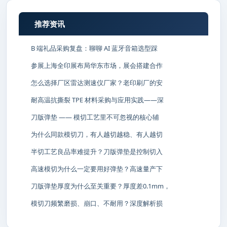
推荐资讯
B 端礼品采购复盘：聊聊 AI 蓝牙音箱选型踩
参展上海全印展布局华东市场，展会搭建合作
怎么选择厂区雷达测速仪厂家？老印刷厂的安
耐高温抗撕裂 TPE 材料采购与应用实践——深
刀版弹垫 —— 模切工艺里不可忽视的核心辅
为什么同款模切刀，有人越切越稳、有人越切
半切工艺良品率难提升？刀版弹垫是控制切入
高速模切为什么一定要用好弹垫？高速量产下
刀版弹垫厚度为什么至关重要？厚度差0.1mm，
模切刀频繁磨损、崩口、不耐用？深度解析损