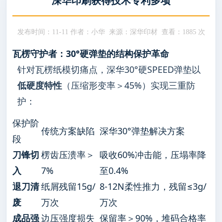
深华印刷获得技术专利多项
发布时间：11-11 作者：小华 来源：深华印材 查看：
1885 次
瓦楞守护者：30°硬弹垫的结构保护革命
针对瓦楞纸模切痛点，深华30°硬SPEED弹垫以
低硬度特性
（压缩形变率＞45%）实现三重防
护：
保护阶
传统方案缺陷
深华30°弹垫解决方案
段
刀锋切
楞齿压溃率＞
吸收60%冲击能，压塌率降
入
7%
至0.4%
退刀清
纸屑残留15g/
8-12N柔性推力，残留≤3g/
废
万次
万次
成品强
边压强度损失
保留率＞90%，堆码合格率