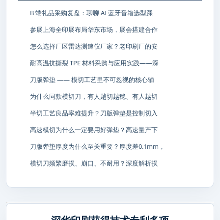
B 端礼品采购复盘：聊聊 AI 蓝牙音箱选型踩
参展上海全印展布局华东市场，展会搭建合作
怎么选择厂区雷达测速仪厂家？老印刷厂的安
耐高温抗撕裂 TPE 材料采购与应用实践——深
刀版弹垫 —— 模切工艺里不可忽视的核心辅
为什么同款模切刀，有人越切越稳、有人越切
半切工艺良品率难提升？刀版弹垫是控制切入
高速模切为什么一定要用好弹垫？高速量产下
刀版弹垫厚度为什么至关重要？厚度差0.1mm，
模切刀频繁磨损、崩口、不耐用？深度解析损