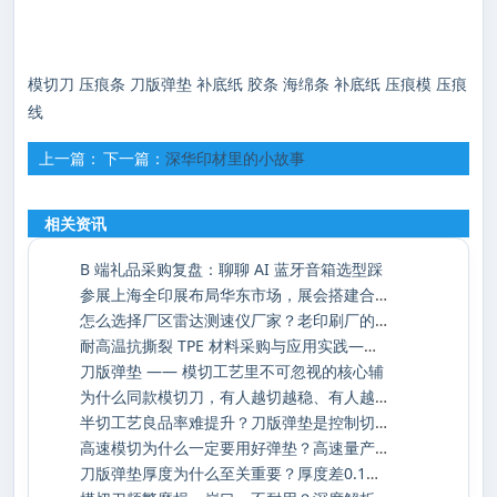
模切刀
压痕条
刀版弹垫
补底纸
胶条
海绵条
补底纸
压痕模
压痕
线
上一篇：
下一篇：
深华印材里的小故事
【模切知识九】如何正确安装刀模缝隙的连接点呢？
相关资讯
B 端礼品采购复盘：聊聊 AI 蓝牙音箱选型踩
参展上海全印展布局华东市场，展会搭建合作
怎么选择厂区雷达测速仪厂家？老印刷厂的安
耐高温抗撕裂 TPE 材料采购与应用实践——深
刀版弹垫 —— 模切工艺里不可忽视的核心辅
为什么同款模切刀，有人越切越稳、有人越切
半切工艺良品率难提升？刀版弹垫是控制切入
高速模切为什么一定要用好弹垫？高速量产下
刀版弹垫厚度为什么至关重要？厚度差0.1mm，