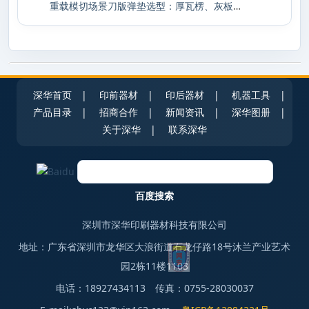
重载模切场景刀版弹垫选型：厚瓦楞、灰板加
深华首页
|
印前器材
|
印后器材
|
机器工具
|
产品目录
|
招商合作
|
新闻资讯
|
深华图册
|
关于深华
|
联系深华
深圳市深华印刷器材科技有限公司
地址：广东省深圳市龙华区大浪街道石龙仔路18号沐兰产业艺术
园2栋11楼1103
电话：18927434113 传真：0755-28030037