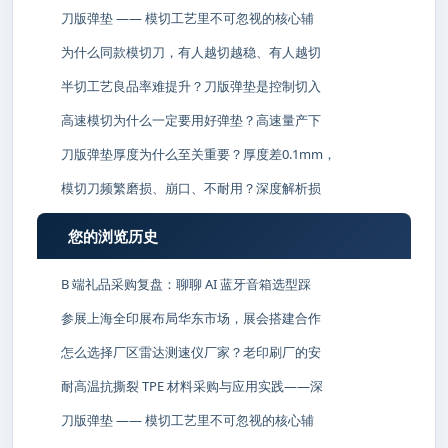
刀版弹垫 —— 模切工艺里不可忽视的核心辅
为什么同款模切刀，有人越切越稳、有人越切
半切工艺良品率难提升？刀版弹垫是控制切入
高速模切为什么一定要用好弹垫？高速量产下
刀版弹垫厚度为什么至关重要？厚度差0.1mm，
模切刀频繁磨损、崩口、不耐用？深度解析损
您的浏览历史
B 端礼品采购复盘：聊聊 AI 蓝牙音箱选型踩
参展上海全印展布局华东市场，展会搭建合作
怎么选择厂区雷达测速仪厂家？老印刷厂的安
耐高温抗撕裂 TPE 材料采购与应用实践——深
刀版弹垫 —— 模切工艺里不可忽视的核心辅