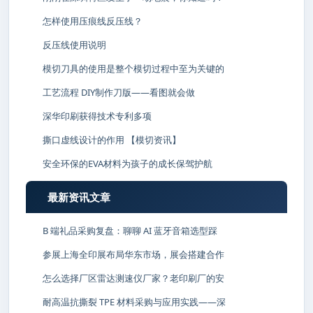
怎样使用压痕线反压线？
反压线使用说明
模切刀具的使用是整个模切过程中至为关键的
工艺流程 DIY制作刀版——看图就会做
深华印刷获得技术专利多项
撕口虚线设计的作用 【模切资讯】
安全环保的EVA材料为孩子的成长保驾护航
最新资讯文章
B 端礼品采购复盘：聊聊 AI 蓝牙音箱选型踩
参展上海全印展布局华东市场，展会搭建合作
怎么选择厂区雷达测速仪厂家？老印刷厂的安
耐高温抗撕裂 TPE 材料采购与应用实践——深