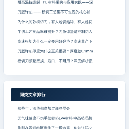
耐高温抗撕裂 TPE 材料采购与应用实践——深
刀版弹垫 —— 模切工艺里不可忽视的核心辅
为什么同款模切刀，有人越切越稳、有人越切
半切工艺良品率难提升？刀版弹垫是控制切入
高速模切为什么一定要用好弹垫？高速量产下
刀版弹垫厚度为什么至关重要？厚度差0.1mm，
模切刀频繁磨损、崩口、不耐用？深度解析损
同类文章排行
那些年，深华都参加过那些展会
无气味健康不伤手鼠标垫EVA材料 中高档理想
刚刚在深圳特区发生了一场地震，你知道吗？