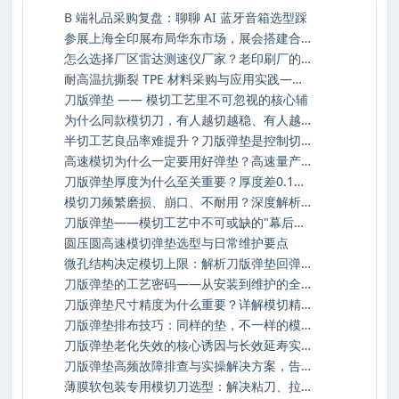
B 端礼品采购复盘：聊聊 AI 蓝牙音箱选型踩
参展上海全印展布局华东市场，展会搭建合作
怎么选择厂区雷达测速仪厂家？老印刷厂的安
耐高温抗撕裂 TPE 材料采购与应用实践——深
刀版弹垫 —— 模切工艺里不可忽视的核心辅
为什么同款模切刀，有人越切越稳、有人越切
半切工艺良品率难提升？刀版弹垫是控制切入
高速模切为什么一定要用好弹垫？高速量产下
刀版弹垫厚度为什么至关重要？厚度差0.1mm，
模切刀频繁磨损、崩口、不耐用？深度解析损
刀版弹垫——模切工艺中不可或缺的"幕后功臣
圆压圆高速模切弹垫选型与日常维护要点
微孔结构决定模切上限：解析刀版弹垫回弹与
刀版弹垫的工艺密码——从安装到维护的全生
刀版弹垫尺寸精度为什么重要？详解模切精度
刀版弹垫排布技巧：同样的垫，不一样的模切
刀版弹垫老化失效的核心诱因与长效延寿实操
刀版弹垫高频故障排查与实操解决方案，告别
薄膜软包装专用模切刀选型：解决粘刀、拉丝