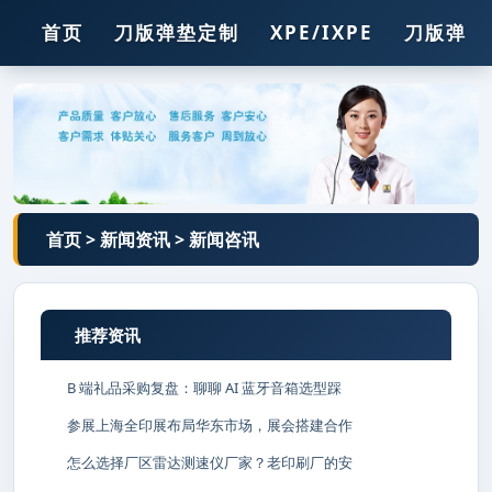
首页
刀版弹垫定制
XPE/IXPE
刀版弹垫
压痕线
胶
胶条
钢孔
锯条
首页
>
新闻资讯
>
新闻咨讯
推荐资讯
B 端礼品采购复盘：聊聊 AI 蓝牙音箱选型踩
参展上海全印展布局华东市场，展会搭建合作
怎么选择厂区雷达测速仪厂家？老印刷厂的安