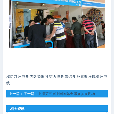
模切刀
压痕条
刀版弹垫
补底纸
胶条
海绵条
补底纸
压痕模
压痕
线
上一篇：
下一篇：
上海第五届中国国际全印展参展现场
深华在阿里巴巴进行二次实地认证
相关资讯